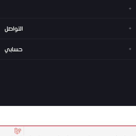
التواصل
عنوان
حسابي
هاتف
تسجيل الدخول
البريد الإلكتروني
تاريخ الطلب
قائمة امنياتي
ترتيب المسار