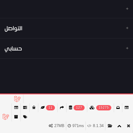
التواصل
عنوان
حسابي
هاتف
تسجيل الدخول
البريد الإلكتروني
تاريخ الطلب
قائمة امنياتي
ترتيب المسار
11
127
15275
27MB
971ms
8.1.34