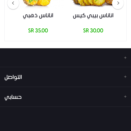
)
اناناس بيبي كيس
اناناس ذهبي
ا
35.00 SR
30.00 SR
التواصل
عنوان
حسابي
هاتف
تسجيل الدخول
البريد الإلكتروني
تاريخ الطلب